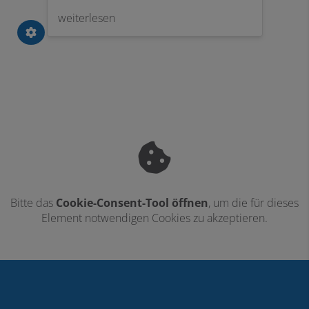
chen
wird damit zum Allrounder für das
Sit
weiterlesen
we
e
Badezimmer.
wie
ndes
teme.
Bitte das
Cookie-Consent-Tool öffnen
, um die für dieses
Element notwendigen Cookies zu akzeptieren.
Footer - Kontaktdaten und Öffnungszei