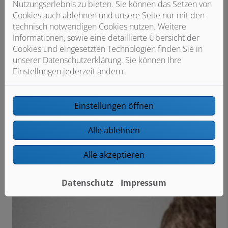
Nutzungserlebnis zu bieten. Sie können das Setzen von
Cookies auch ablehnen und unsere Seite nur mit den
technisch notwendigen Cookies nutzen. Weitere
Interessiert? Wassersteuerung mit
Informationen, sowie eine detaillierte Übersicht der
Einbau schon ab 995 €
Cookies und eingesetzten Technologien finden Sie in
Die Installation der RE.GUARD 2.0 Wassersteuerung
unserer Datenschutzerklärung. Sie können Ihre
nimmt einer unserer erfahrenen Match Partner bei dir
Einstellungen jederzeit ändern.
vor. Da keine Einbausituation der anderen gleicht,
findest du deinen Komplettpreis über unser
intelligentes Abfrageformular. So bist du auch bei den
Einstellungen öffnen
Kosten auf der sicheren Seite.
Alle ablehnen
Preis ermitteln und bestellen
Alle akzeptieren
Datenschutz
Impressum