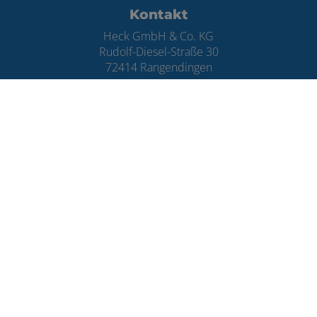
Kontakt
Heck GmbH & Co. KG
Rudolf-Diesel-Straße 30
72414 Rangendingen
Telefonisch erreichbar unter:
07471 997 60
E-Mail:
info@sanitaer-heck.de
Öffnungszeiten
Montag – Freitag:
08:30 – 11:30 Uhr
Montag / Dienstag / Donnerstag:
14:00 – 16:30 Uhr